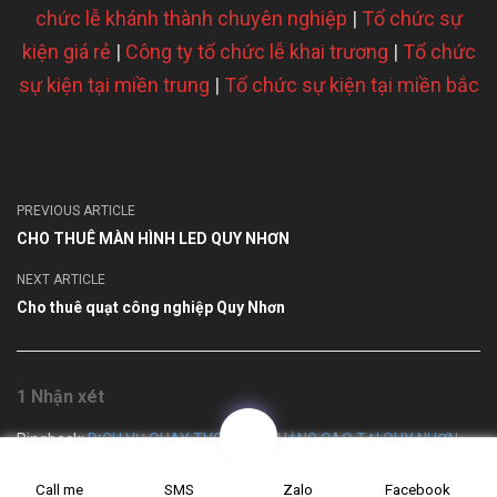
chức lễ khánh thành chuyên nghiệp
|
Tổ chức sự
kiện giá rẻ
|
Công ty tổ chức lễ khai trương
|
Tổ chức
sự kiện tại miền trung
|
Tổ chức sự kiện tại miền bắc
PREVIOUS ARTICLE
CHO THUÊ MÀN HÌNH LED QUY NHƠN
NEXT ARTICLE
Cho thuê quạt công nghiệp Quy Nhơn
1 Nhận xét
Pingback:
DỊCH VỤ QUAY TVC PHIM QUẢNG CÁO TẠI QUY NHƠN
Call me
SMS
Zalo
Facebook