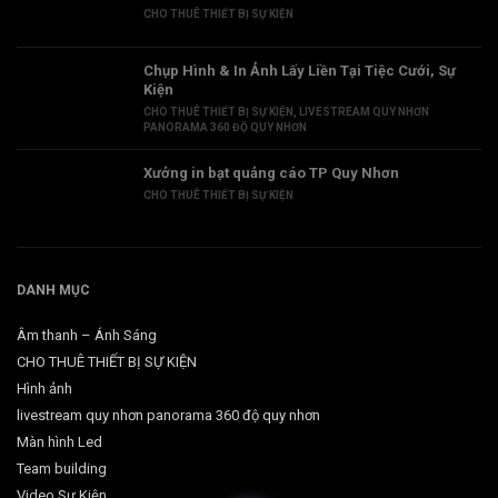
CHO THUÊ THIẾT BỊ SỰ KIỆN
Chụp Hình & In Ảnh Lấy Liền Tại Tiệc Cưới, Sự
Kiện
CHO THUÊ THIẾT BỊ SỰ KIỆN
,
LIVESTREAM QUY NHƠN
PANORAMA 360 ĐỘ QUY NHƠN
Xưởng in bạt quảng cáo TP Quy Nhơn
CHO THUÊ THIẾT BỊ SỰ KIỆN
DANH MỤC
Âm thanh – Ánh Sáng
CHO THUÊ THIẾT BỊ SỰ KIỆN
Hình ảnh
livestream quy nhơn panorama 360 độ quy nhơn
Màn hình Led
Team building
Video Sự Kiện