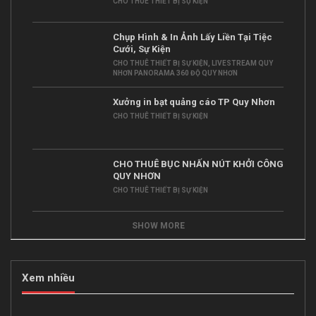
CHO THUÊ THIẾT BỊ SỰ KIỆN
Chụp Hình & In Ảnh Lấy Liền Tại Tiệc
Cưới, Sự Kiện
CHO THUÊ THIẾT BỊ SỰ KIỆN
,
LIVESTREAM QUY
NHƠN PANORAMA 360 ĐỘ QUY NHƠN
Xưởng in bạt quảng cáo TP Quy Nhơn
CHO THUÊ THIẾT BỊ SỰ KIỆN
CHO THUÊ BỤC NHẤN NÚT KHỞI CÔNG
QUY NHƠN
CHO THUÊ THIẾT BỊ SỰ KIỆN
SHOW MORE
Xem nhiều